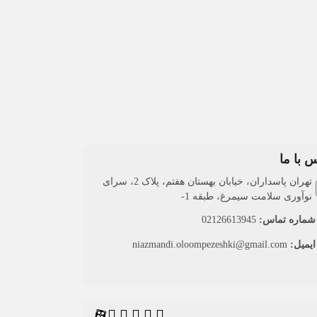
 با ما
تهران پاسداران، خیابان بهستان هفتم، پلاک 2، سرای
نوآوری سلامت سیمرغ، طبقه 1-
ماره تماس:
02126613945
یمیل:
niazmandi.oloompezeshki@gmail.com