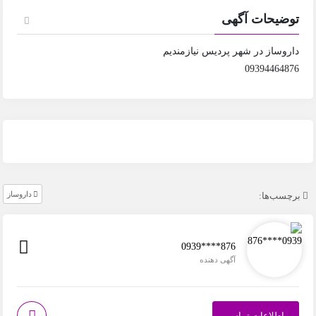
توضیحات آگهی
داروساز در شهر پردیس نیازمندیم
09394464876
داروساز
برچسب‌ها:
0939****876
آگهی دهنده
اطلاعات تماس