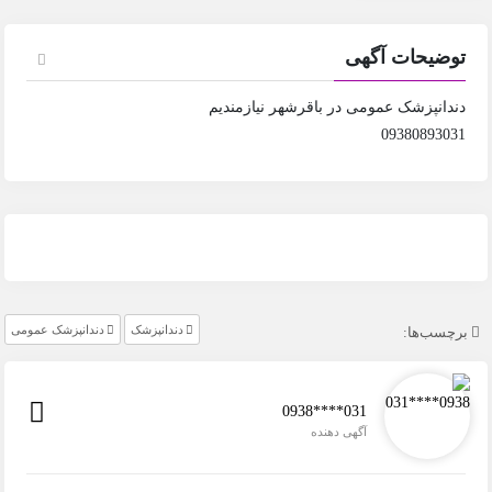
توضیحات آگهی
دندانپزشک عمومی در باقرشهر نیازمندیم
09380893031
دندانپزشک
دندانپزشک عمومی
برچسب‌ها:
0938****031
آگهی دهنده