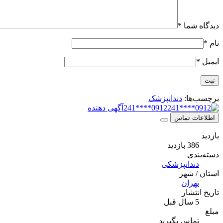
دیدگاه شما
*
نام
*
ایمیل
*
برچسب‌ها:
دندانپزشک
0912****241
آگهی دهنده
اطلاعات تماس
بازدید
386 بازدید
دسته‌بندی
دندانپزشکی
استان / شهر
تهران
تاریخ انتشار
5 سال قبل
مبلغ
تماس بگیرید