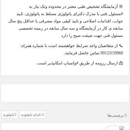
🌸 آزمایشگاه تشخیص طبی معتبر در محدوده ونک نیاز به
#مسئول_فنی با مدرک دکترای پاتولوژی مسلط به پاتولوژی، تایید
جواب، اقدامات اصلاحی و تایید کیفی مواد مصرفی با حداقل پنج سال
سابقه ی کار در آزمایشگاه و سه سال سابقه در زمینه تخصصی
مسئول فنی جهت شیفت صبح را دارد.
📞 از متقاضیان واجد شرایط خواهشمند است با شماره همراه:
09123159960 تماس حاصل فرمایند.
📩 ارسال رزومه از طریق #واتساپ امکانپذیر است.
دکترای پاتولوژی
پاتولوژی
برچسب‌ها: