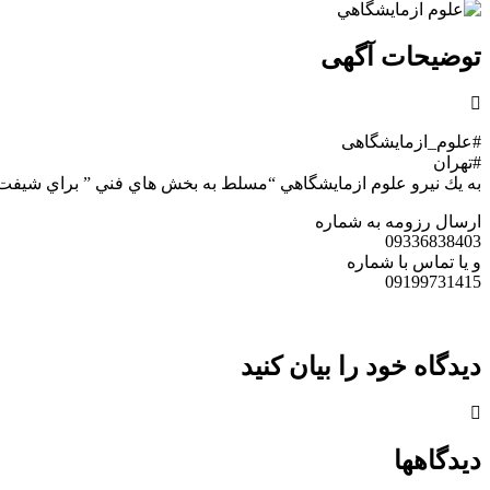
توضیحات آگهی
#علوم_ازمایشگاهی
#تهران
به يك نيرو علوم ازمايشگاهي “مسلط به بخش هاي فني ” براي شيفت 
ارسال رزومه به شماره
09336838403
و يا تماس با شماره
09199731415
دیدگاه خود را بیان کنید
دیدگاهها