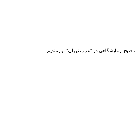
صبح ازمايشگاهي در “غرب تهران” نيازمنديم