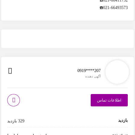
021-66411752☎️
021-66493573☎️
0919****207
آگهی دهنده
اطلاعات تماس
بازدید
329 بازدید