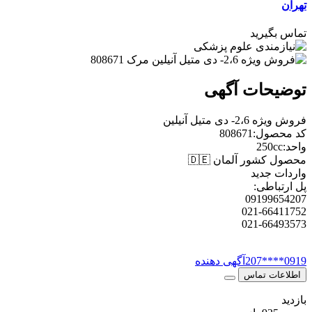
تهران
تماس بگیرید
توضیحات آگهی
فروش ویژه 2،6- دی متیل آنیلین
کد محصول:808671
واحد:250cc
محصول کشور آلمان 🇩🇪
واردات جدید
پل ارتباطی:
09199654207
021-66411752
021-66493573
0919****207
آگهی دهنده
اطلاعات تماس
بازدید