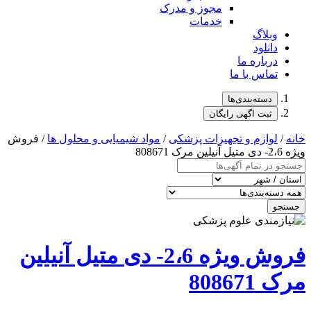
مجوز و مدرک
خدمات
وبلاگ
دانلود
درباره ما
تماس با ما
دسته‌بندی‌ها
ثبت اگهی رایگان
خانه
/
لوازم و تجهیزات پزشکی
/
مواد شیمیایی و محلول ها
/ فروش
ویژه 2،6- دی متیل آنیلین مرک 808671
جستجو
فروش ویژه 2،6- دی متیل آنیلین
مرک 808671