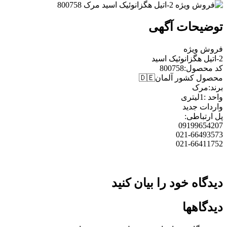
توضیحات آگهی
فروش ویژه
2-اتیل هگزانوئیک اسید
کد محصول:800758
محصول کشور آلمان🇩🇪
برند:مرک
واحد :1لیتری
واردات جدید
پل ارتباطی:
09199654207
021-66493573
021-66411752
دیدگاه خود را بیان کنید
دیدگاهها