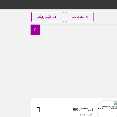
دسته‌بندی‌ها
ثبت اگهی رایگان
0910****281
آگهی دهنده