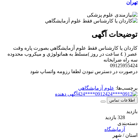
تهران
توضیحات آگهی
كاردان يا كارشناس فقط علوم آزمايشگاهي بصورت پاره وقت
عصر ( ٤ ساعت در روز )مسلط به هماتولوژي و ميكروب محدوده
سه راه ضرابخانه
09125955424
درصورت در دسترس نبودن لطفا رزومه واتساپ شود
برچسب‌ها:
علوم آزمايشگاهي
0912****424
آگهی دهنده
اطلاعات تماس
بازدید
328 بازدید
دسته‌بندی
آزمایشگاه
استان / شهر