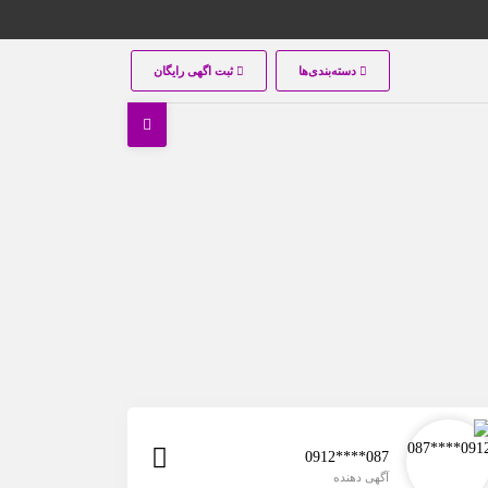
دسته‌بندی‌ها
ثبت اگهی رایگان
0912****087
آگهی دهنده