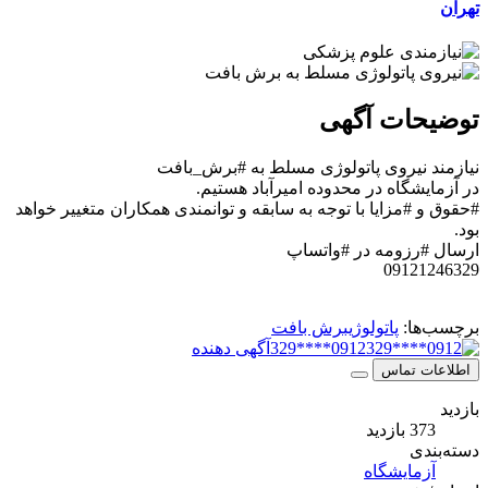
تهران
توضیحات آگهی
نیازمند نیروی پاتولوژی مسلط به #برش_بافت
در آزمایشگاه در محدوده امیرآباد هستیم.
#حقوق و #مزایا با توجه به سابقه و توانمندی همکاران متغییر خواهد
بود.
ارسال #رزومه در #واتساپ
09121246329
برچسب‌ها:
پاتولوژی
برش بافت
0912****329
آگهی دهنده
اطلاعات تماس
بازدید
373 بازدید
دسته‌بندی
آزمایشگاه