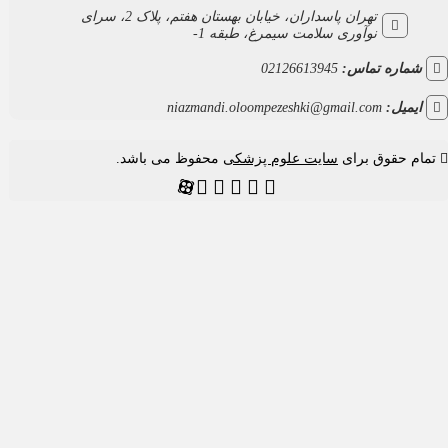
تهران پاسداران، خیابان بهستان هفتم، پلاک 2، سرای
نوآوری سلامت سیمرغ، طبقه 1-
ماره تماس:
02126613945
یمیل:
niazmandi.oloompezeshki@gmail.com
م حقوق برای
سایت علوم پزشکی
محفوظ می باشد.