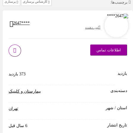
کارشناس پرستاری
پرستاری
چسب‌ها:
2647****
آگهی دهنده
اطلاعات تماس
زدید
373 بازدید
ته‌بندی
بیمارستان و کلینیک
تان / شهر
تهران
ریخ انتشار
6 سال قبل