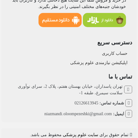
در خرید و فروشِ شما این سایت هیچ دخالتی ندارد و کاربران باید
خودشان جنبه‌های مختلف امنیتی را در نظر بگیرند.
دسترسی سریع
حساب کاربری
اپلیکیشن نیازمندی علوم پزشکی
تماس با ما
تهران پاسداران، خیابان بهستان هفتم، پلاک 2، سرای نوآوری
سلامت سیمرغ، طبقه 1-
شماره تماس:
02126613945
ایمیل:
niazmandi.oloompezeshki@gmail.com
تمام حقوق برای
سایت علوم پزشکی
محفوظ می باشد.