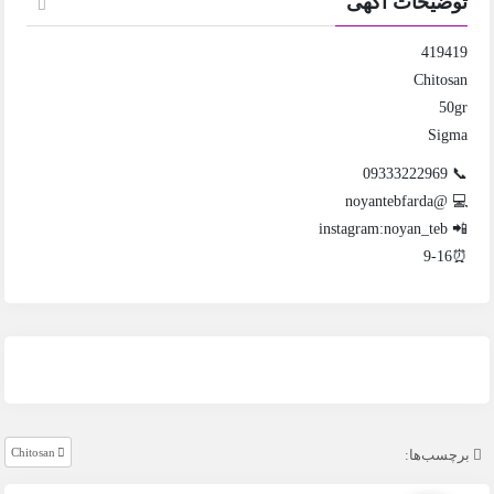
توضیحات آگهی
419419
Chitosan
50gr
Sigma
📞 09333222969
💻 @noyantebfarda
📲 instagram:noyan_teb
⏰9-16
Chitosan
برچسب‌ها: