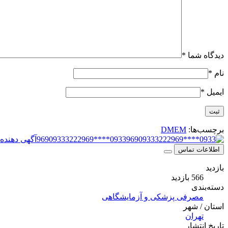
دیدگاه شما
*
نام
*
ایمیل
*
برچسب‌ها:
DMEM
0933****96909333222969
آگهی دهنده
اطلاعات تماس
بازدید
566 بازدید
دسته‌بندی
مصرفی پزشکی و آزمایشگاهی
استان / شهر
تهران
تاریخ انتشار