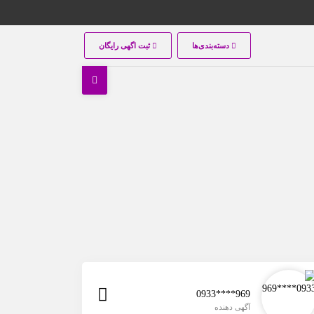
دسته‌بندی‌ها
ثبت اگهی رایگان
0933****969
آگهی دهنده