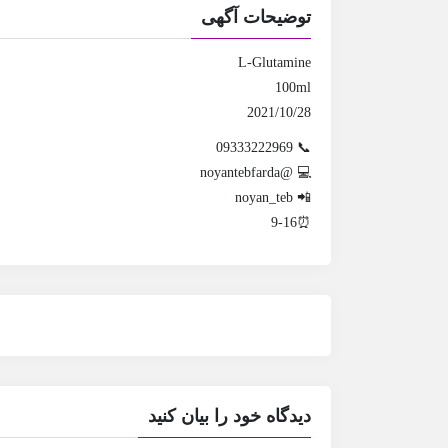
توضیحات آگهی
L-Glutamine
100ml
2021/10/28
📞 09333222969
💻 @noyantebfarda
📲 noyan_teb
⏰9-16
دیدگاه خود را بیان کنید