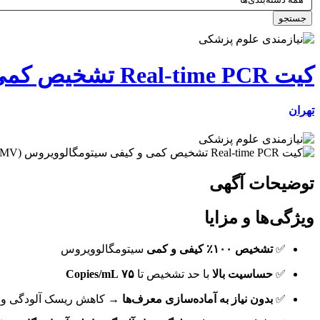
جستجو
کیت Real-time PCR تشخیص کمی و کیفی سیتومگالوویروس (CMV)
تهران
توضیحات آگهی
ویژگی‌ها و مزایا
✅
تشخیص ۱۰۰٪ کیفی و کمی
سیتومگالوویروس
✅
حساسیت بالا
با حد تشخیص تا
۷۵ Copies/mL
✅
بدون نیاز به آماده‌سازی معرف‌ها
→ کاهش ریسک آلودگی و ص