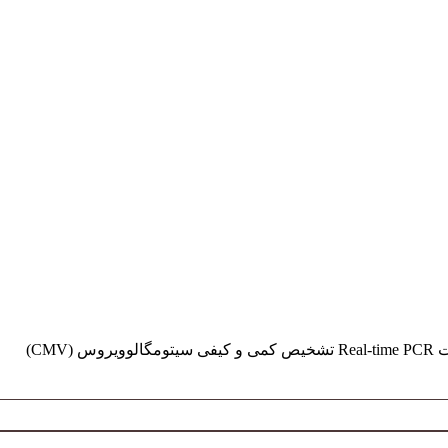
ومگالوویروس (CMV)