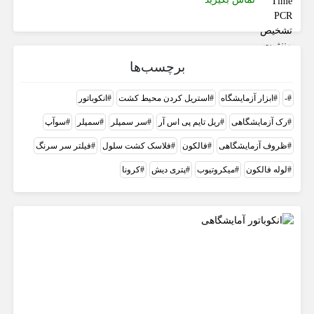
برچسب‌ها
-
ابزار آزمایشگاه
استریل کردن محیط کشت
انکوباتور
رک آزمایشگاهی
ریل تایم پی اس آر
سر سمپلر
سمپلر
سوآپ
ظروف آزمایشگاهی
فالکون
فلاسک کشت سلول
فیلتر سر سرنگ
لوله فالکون
میکروتیوب
پتری دیش
کرونا