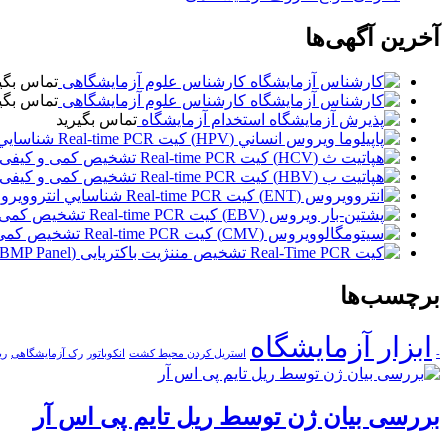
آخرین آگهی‌ها
کارشناس علوم آزمایشگاهی
تماس بگی
کارشناس علوم آزمایشگاهی
تماس بگی
استخدام آزمایشگاه
تماس بگیرید
کیت Real-time PCR شناسايي و غربالگری پاپیلوما ويروس انساني (HPV)
کیت Real-time PCR تشخیص کمی و کیفی هپاتیت ث (HCV)
کیت Real-time PCR تشخیص کمی و کیفی هپاتیت ب (HBV)
کیت Real-time PCR شناسايي انتروویروس (ENT)
کیت Real-time PCR تشخیص کمی و کیفی اپشتین-بار ویروس (EBV)
کیت Real-time PCR تشخیص کمی و کیفی سیتومگالوویروس (CMV)
برچسب‌ها
ابزار آزمایشگاه
-
استریل کردن محیط کشت
انکوباتور
رک آزمایشگاهی
ری
بررسی بیان ژن توسط ریل تایم پی اس آر