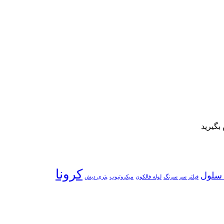
بگیرید
کرونا
سلول
فیلتر سر سرنگ
لوله فالکون
میکروتیوب
پتری دیش